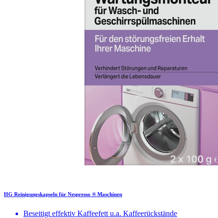
HG Reinigungskapseln für Nespresso ® Maschinen
Beseitigt effektiv Kaffeefett u.a. Kaffeerückstände