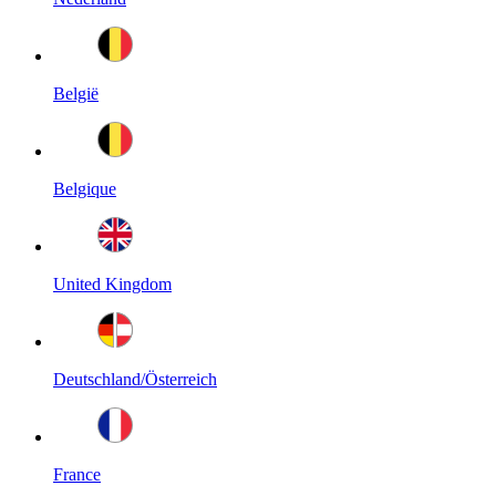
België
Belgique
United Kingdom
Deutschland/Österreich
France