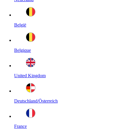
België
Belgique
United Kingdom
Deutschland/Österreich
France