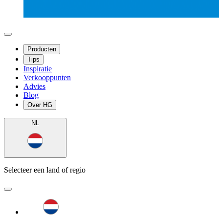
Producten
Tips
Inspiratie
Verkooppunten
Advies
Blog
Over HG
NL
Selecteer een land of regio