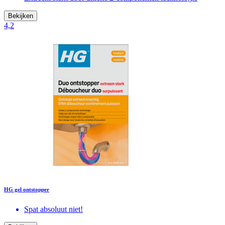
Bekijken
4,2
HG gel ontstopper
Spat absoluut niet!