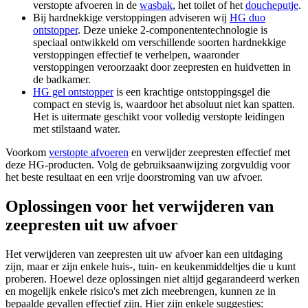
verstopte afvoeren in de
wasbak
, het toilet of het
doucheputje
.
Bij hardnekkige verstoppingen adviseren wij
HG duo
ontstopper
. Deze unieke 2-componententechnologie is
speciaal ontwikkeld om verschillende soorten hardnekkige
verstoppingen effectief te verhelpen, waaronder
verstoppingen veroorzaakt door zeepresten en huidvetten in
de badkamer.
HG gel ontstopper
is een krachtige ontstoppingsgel die
compact en stevig is, waardoor het absoluut niet kan spatten.
Het is uitermate geschikt voor volledig verstopte leidingen
met stilstaand water.
Voorkom
verstopte afvoeren
en verwijder zeepresten effectief met
deze HG-producten. Volg de gebruiksaanwijzing zorgvuldig voor
het beste resultaat en een vrije doorstroming van uw afvoer.
Oplossingen voor het verwijderen van
zeepresten uit uw afvoer
Het verwijderen van zeepresten uit uw afvoer kan een uitdaging
zijn, maar er zijn enkele huis-, tuin- en keukenmiddeltjes die u kunt
proberen. Hoewel deze oplossingen niet altijd gegarandeerd werken
en mogelijk enkele risico's met zich meebrengen, kunnen ze in
bepaalde gevallen effectief zijn. Hier zijn enkele suggesties: