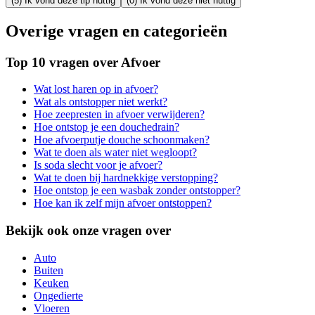
(5) Ik vond deze tip nuttig
(0) Ik vond deze niet nuttig
Overige vragen en categorieën
Top 10 vragen over Afvoer
Wat lost haren op in afvoer?
Wat als ontstopper niet werkt?
Hoe zeepresten in afvoer verwijderen?
Hoe ontstop je een douchedrain?
Hoe afvoerputje douche schoonmaken?
Wat te doen als water niet wegloopt?
Is soda slecht voor je afvoer?
Wat te doen bij hardnekkige verstopping?
Hoe ontstop je een wasbak zonder ontstopper?
Hoe kan ik zelf mijn afvoer ontstoppen?
Bekijk ook onze vragen over
Auto
Buiten
Keuken
Ongedierte
Vloeren