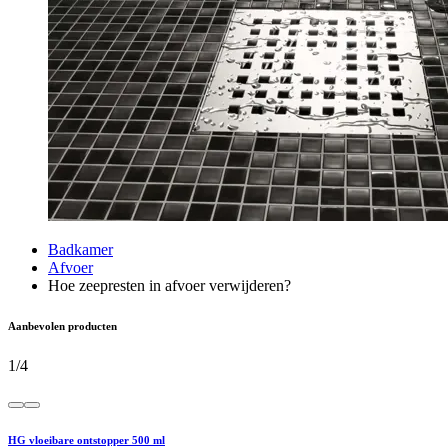
Badkamer
Afvoer
Hoe zeepresten in afvoer verwijderen?
Aanbevolen producten
1
/
4
HG vloeibare ontstopper 500 ml