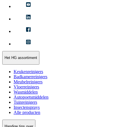
Het HG assortiment
Keukenreinigers
Badkamerreinigers
Meubelreinigers
Vloerreinigers
Wasmiddelen
Autopoetsmiddelen
Tuinreinigers
Insectensprays
Alle producten
Handige tips over