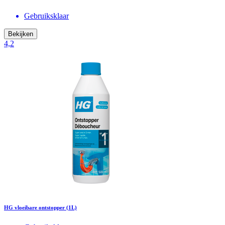
Gebruiksklaar
Bekijken
4,2
HG vloeibare ontstopper (1L)