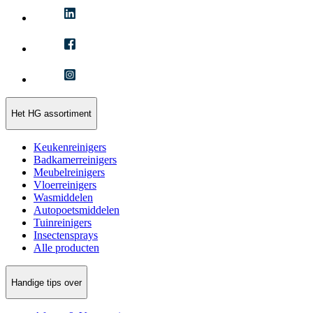
Het HG assortiment
Keukenreinigers
Badkamerreinigers
Meubelreinigers
Vloerreinigers
Wasmiddelen
Autopoetsmiddelen
Tuinreinigers
Insectensprays
Alle producten
Handige tips over