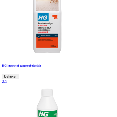
HG kunststof tuinmeubelpolish
Bekijken
2,5