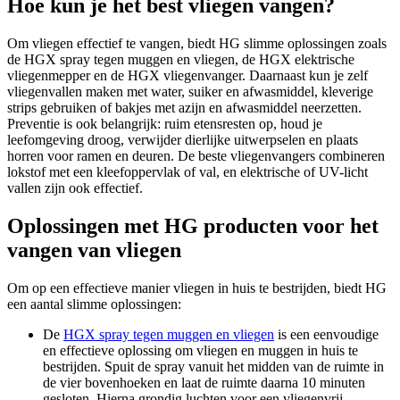
Hoe kun je het best vliegen vangen?
Om vliegen effectief te vangen, biedt HG slimme oplossingen zoals
de HGX spray tegen muggen en vliegen, de HGX elektrische
vliegenmepper en de HGX vliegenvanger. Daarnaast kun je zelf
vliegenvallen maken met water, suiker en afwasmiddel, kleverige
strips gebruiken of bakjes met azijn en afwasmiddel neerzetten.
Preventie is ook belangrijk: ruim etensresten op, houd je
leefomgeving droog, verwijder dierlijke uitwerpselen en plaats
horren voor ramen en deuren. De beste vliegenvangers combineren
lokstof met een kleefoppervlak of val, en elektrische of UV-licht
vallen zijn ook effectief.
Oplossingen met HG producten voor het
vangen van vliegen
Om op een effectieve manier vliegen in huis te bestrijden, biedt HG
een aantal slimme oplossingen:
De
HGX spray tegen muggen en vliegen
is een eenvoudige
en effectieve oplossing om vliegen en muggen in huis te
bestrijden. Spuit de spray vanuit het midden van de ruimte in
de vier bovenhoeken en laat de ruimte daarna 10 minuten
gesloten. Hierna grondig luchten voor een vliegenvrij