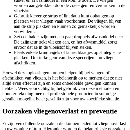
suiker en afwasmiddel in een kom te doen. De vliegen
worden aangetrokken door de zoete geur en verdrinken in de
vloeistof.
Gebruik kleverige strips of lint dat u kunt ophangen op
plaatsen waar vliegen vaak voorkomen. De vliegen blijven
aan de strip plakken en kunnen zo gemakkelijk worden
verwijderd.
Zet een bakje azijn met een paar druppels afwasmiddel neer.
De azijngeur trekt vliegen aan, en het afwasmiddel zorgt
ervoor dat ze in de vloeistof blijven steken.
Plaats enkele kruidnagels of laurierblaadjes op strategische
plekken. De sterke geur van deze specerijen kan vliegen
afschrikken.
Hoewel deze oplossingen kunnen helpen bij het vangen of
afschrikken van vliegen, is het belangrijk op te merken dat ze niet
altijd even effectief zijn en soms onbedoelde gevolgen kunnen
hebben. Wees voorzichtig bij het gebruik van deze methoden en
houd er rekening mee dat professionele producten in sommige
gevallen mogelijk beter geschikt zijn voor uw specifieke situatie.
Oorzaken vliegenoverlast en preventie
Er zijn verschillende oorzaken die kunnen leiden tot vliegenoverlast
in uw woning of tuin. Hieronder worden de belangrijkste oorzaken