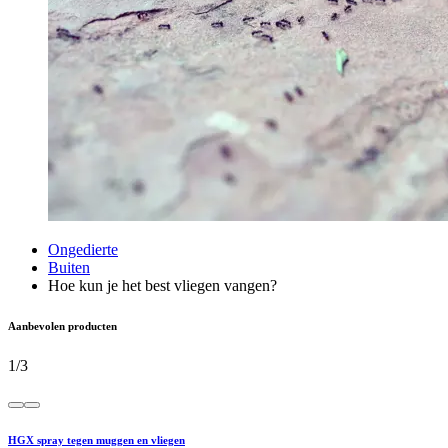
Ongedierte
Buiten
Hoe kun je het best vliegen vangen?
Aanbevolen producten
1
/
3
HGX spray tegen muggen en vliegen