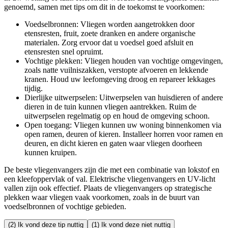
genoemd, samen met tips om dit in de toekomst te voorkomen:
Voedselbronnen: Vliegen worden aangetrokken door
etensresten, fruit, zoete dranken en andere organische
materialen. Zorg ervoor dat u voedsel goed afsluit en
etensresten snel opruimt.
Vochtige plekken: Vliegen houden van vochtige omgevingen,
zoals natte vuilniszakken, verstopte afvoeren en lekkende
kranen. Houd uw leefomgeving droog en repareer lekkages
tijdig.
Dierlijke uitwerpselen: Uitwerpselen van huisdieren of andere
dieren in de tuin kunnen vliegen aantrekken. Ruim de
uitwerpselen regelmatig op en houd de omgeving schoon.
Open toegang: Vliegen kunnen uw woning binnenkomen via
open ramen, deuren of kieren. Installeer horren voor ramen en
deuren, en dicht kieren en gaten waar vliegen doorheen
kunnen kruipen.
De beste vliegenvangers zijn die met een combinatie van lokstof en
een kleefoppervlak of val. Elektrische vliegenvangers en UV-licht
vallen zijn ook effectief. Plaats de vliegenvangers op strategische
plekken waar vliegen vaak voorkomen, zoals in de buurt van
voedselbronnen of vochtige gebieden.
(2) Ik vond deze tip nuttig
(1) Ik vond deze niet nuttig