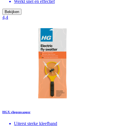
Werkt snel en effectief
Bekijken
4,4
HGX vliegenvanger
Uiterst sterke kleefband