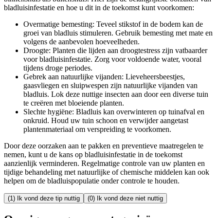
bladluisinfestatie en hoe u dit in de toekomst kunt voorkomen:
Overmatige bemesting: Teveel stikstof in de bodem kan de
groei van bladluis stimuleren. Gebruik bemesting met mate en
volgens de aanbevolen hoeveelheden.
Droogte: Planten die lijden aan droogtestress zijn vatbaarder
voor bladluisinfestatie. Zorg voor voldoende water, vooral
tijdens droge periodes.
Gebrek aan natuurlijke vijanden: Lieveheersbeestjes,
gaasvliegen en sluipwespen zijn natuurlijke vijanden van
bladluis. Lok deze nuttige insecten aan door een diverse tuin
te creëren met bloeiende planten.
Slechte hygiëne: Bladluis kan overwinteren op tuinafval en
onkruid. Houd uw tuin schoon en verwijder aangetast
plantenmateriaal om verspreiding te voorkomen.
Door deze oorzaken aan te pakken en preventieve maatregelen te
nemen, kunt u de kans op bladluisinfestatie in de toekomst
aanzienlijk verminderen. Regelmatige controle van uw planten en
tijdige behandeling met natuurlijke of chemische middelen kan ook
helpen om de bladluispopulatie onder controle te houden.
(1) Ik vond deze tip nuttig
(0) Ik vond deze niet nuttig