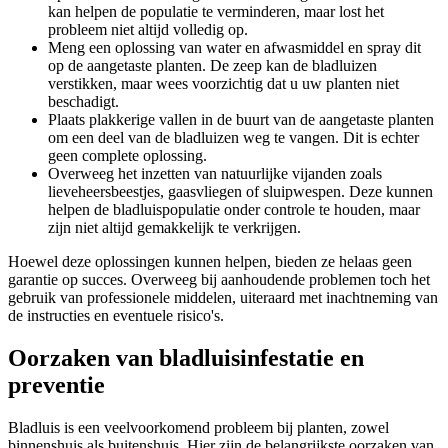
kan helpen de populatie te verminderen, maar lost het
probleem niet altijd volledig op.
Meng een oplossing van water en afwasmiddel en spray dit
op de aangetaste planten. De zeep kan de bladluizen
verstikken, maar wees voorzichtig dat u uw planten niet
beschadigt.
Plaats plakkerige vallen in de buurt van de aangetaste planten
om een deel van de bladluizen weg te vangen. Dit is echter
geen complete oplossing.
Overweeg het inzetten van natuurlijke vijanden zoals
lieveheersbeestjes, gaasvliegen of sluipwespen. Deze kunnen
helpen de bladluispopulatie onder controle te houden, maar
zijn niet altijd gemakkelijk te verkrijgen.
Hoewel deze oplossingen kunnen helpen, bieden ze helaas geen
garantie op succes. Overweeg bij aanhoudende problemen toch het
gebruik van professionele middelen, uiteraard met inachtneming van
de instructies en eventuele risico's.
Oorzaken van bladluisinfestatie en
preventie
Bladluis is een veelvoorkomend probleem bij planten, zowel
binnenshuis als buitenshuis. Hier zijn de belangrijkste oorzaken van