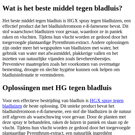
Wat is het beste middel tegen bladluis?
Het beste middel tegen bladluis is HGX spray tegen bladluizen, een
effectief product dat het bladluisferomoon e-ß-farnesene bevat. Dit
stof waarschuwt bladluizen voor gevaar, waardoor ze in paniek
raken en vluchten. Tijdens hun vlucht worden ze gedood door het
toegevoegde plantaardige Pyrenthrum-extract. Andere oplossingen
zijn onder meer het wegspuiten van bladluizen met water, het
gebruik van water met afwasmiddel, plakkerige vallen en het
inzetten van natuurlijke vijanden zoals lieveheersbeestjes.
Preventieve maatregelen zoals het voorkomen van overmatige
bemesting, droogte en slechte hygiëne kunnen ook helpen om
bladluisinfestatie te verminderen.
Oplossingen met HG tegen bladluis
Voor een effectieve bestrijding van bladluis is
HGX spray tegen
bladluizen
de beste oplossing. Dit unieke product bevat het
bladluisferomoon e-ß-farnesene, een stof die bladluizen in de natuur
zelf afgeven als waarschuwing voor gevaar. Door de planten met
deze spray te behandelen, raken de luizen in paniek en slaan op de
vlucht. Tijdens hun vlucht worden ze gedood door het toegevoegde
plantaardige Pyrenthrum-extract, een natuurlijk ingrediënt