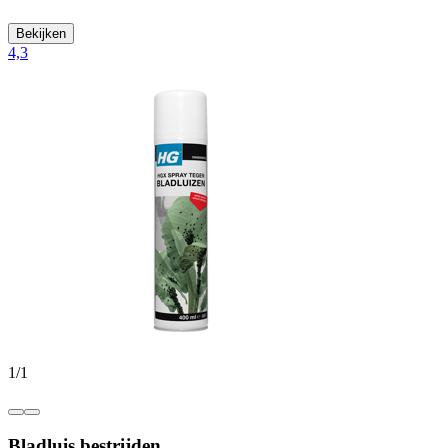
Bekijken
4,3
1
/
1
Bladluis bestrijden