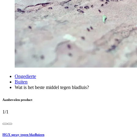
Ongedierte
Buiten
Wat is het beste middel tegen bladluis?
Aanbevolen product
1
/
1
HGX spray tegen bladluizen