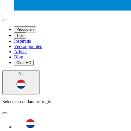
Producten
Tips
Inspiratie
Verkooppunten
Advies
Blog
Over HG
NL
Selecteer een land of regio