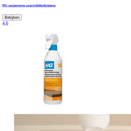
HG natuursteen aanrechtbladreiniger
Bekijken
4,6