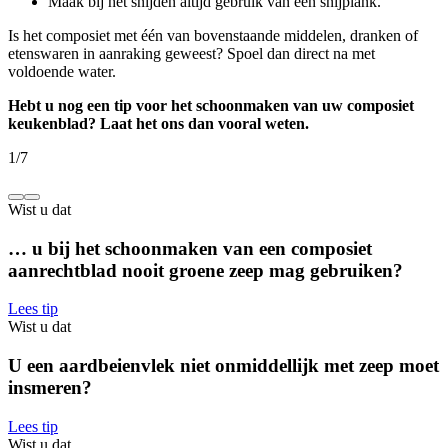
Maak bij het snijden altijd gebruik van een snijplank.
Is het composiet met één van bovenstaande middelen, dranken of
etenswaren in aanraking geweest? Spoel dan direct na met
voldoende water.
Hebt u nog een tip voor het schoonmaken van uw composiet
keukenblad? Laat het ons dan vooral weten.
1
/
7
Wist u dat
… u bij het schoonmaken van een composiet
aanrechtblad nooit groene zeep mag gebruiken?
Lees tip
Wist u dat
U een aardbeienvlek niet onmiddellijk met zeep moet
insmeren?
Lees tip
Wist u dat