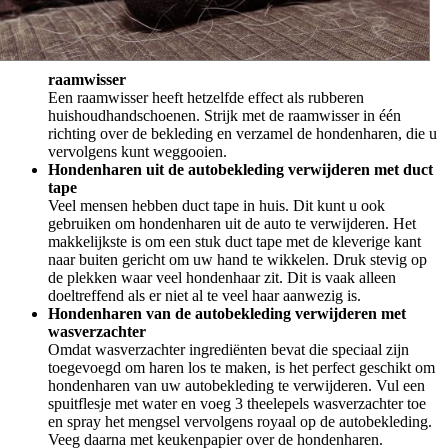
raamwisser
Een raamwisser heeft hetzelfde effect als rubberen
huishoudhandschoenen. Strijk met de raamwisser in één
richting over de bekleding en verzamel de hondenharen, die u
vervolgens kunt weggooien.
Hondenharen uit de autobekleding verwijderen met duct
tape
Veel mensen hebben duct tape in huis. Dit kunt u ook
gebruiken om hondenharen uit de auto te verwijderen. Het
makkelijkste is om een stuk duct tape met de kleverige kant
naar buiten gericht om uw hand te wikkelen. Druk stevig op
de plekken waar veel hondenhaar zit. Dit is vaak alleen
doeltreffend als er niet al te veel haar aanwezig is.
Hondenharen van de autobekleding verwijderen met
wasverzachter
Omdat wasverzachter ingrediënten bevat die speciaal zijn
toegevoegd om haren los te maken, is het perfect geschikt om
hondenharen van uw autobekleding te verwijderen. Vul een
spuitflesje met water en voeg 3 theelepels wasverzachter toe
en spray het mengsel vervolgens royaal op de autobekleding.
Veeg daarna met keukenpapier over de hondenharen.