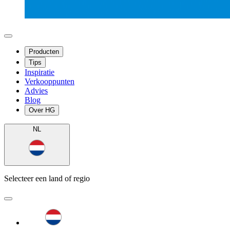
Producten
Tips
Inspiratie
Verkooppunten
Advies
Blog
Over HG
NL
Selecteer een land of regio