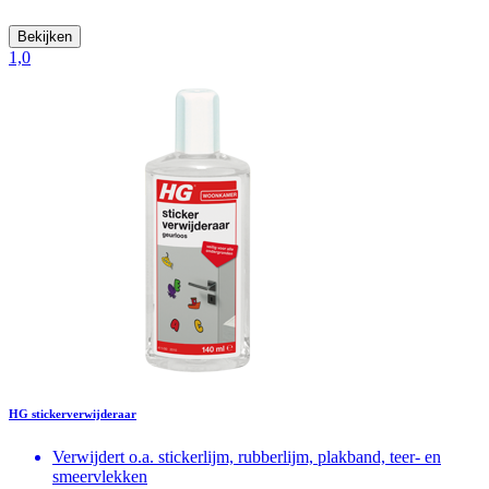
Bekijken
1,0
HG stickerverwijderaar
Verwijdert o.a. stickerlijm, rubberlijm, plakband, teer- en
smeervlekken