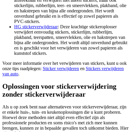
afbreekbaar en verwijdert niet alleen stickers, maar ook
stickerlijm, rubberlijm, teer- en smeervlekken, plakband, olie
en hakstrepen van bijna alle ondergronden. Het wordt
onverdund gebruikt en is effectief op zowel papieren als
PVC-stickers.
HG stickerverwijderaar
: Deze krachtige stickeroplosser
verwijdert eenvoudig stickers, stickerlijm, rubberlijm,
plakband, teerspatten, smeervlekken, olie en hakstrepen van
bijna alle ondergronden. Het wordt altijd onverdund gebruikt
en is geschikt voor het verwijderen van zowel papieren als
kunststof stickers.
Voor meer informatie over het verwijderen van stickers, kunt u ook
onze tips raadplegen:
Sticker verwijderen
en
Stickers verwijderen
van auto
.
Oplossingen voor stickerverwijdering
zonder stickerverwijderaar
Als u op zoek bent naar alternatieven voor stickerverwijderaar, zijn
er enkele huis-, tuin- en keukenoplossingen die u kunt proberen.
Hoewel deze methoden niet altijd even effectief zijn als
professionele producten en soms risico's met zich mee kunnen
brengen, kunnen ze in bepaalde gevallen toch uitkomst bieden. Hier