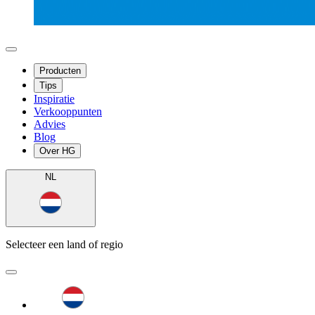
Producten
Tips
Inspiratie
Verkooppunten
Advies
Blog
Over HG
NL
Selecteer een land of regio