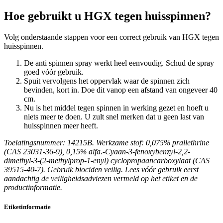
Hoe gebruikt u HGX tegen huisspinnen?
Volg onderstaande stappen voor een correct gebruik van HGX tegen
huisspinnen.
De anti spinnen spray werkt heel eenvoudig. Schud de spray
goed vóór gebruik.
Spuit vervolgens het oppervlak waar de spinnen zich
bevinden, kort in. Doe dit vanop een afstand van ongeveer 40
cm.
Nu is het middel tegen spinnen in werking gezet en hoeft u
niets meer te doen. U zult snel merken dat u geen last van
huisspinnen meer heeft.
Toelatingsnummer: 14215B. Werkzame stof: 0,075% prallethrine
(CAS 23031-36-9), 0,15% alfa.-Cyaan-3-fenoxybenzyl-2,2-
dimethyl-3-(2-methylprop-1-enyl) cyclopropaancarboxylaat (CAS
39515-40-7). Gebruik biociden veilig. Lees vóór gebruik eerst
aandachtig de veiligheidsadviezen vermeld op het etiket en de
productinformatie.
Etiketinformatie