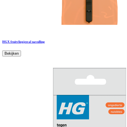
HGX fruitvliegjesval navulling
Bekijken