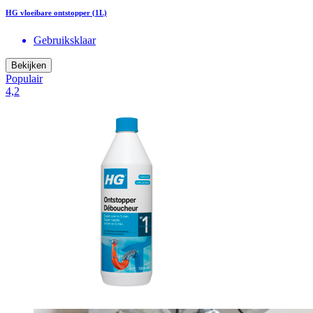
HG vloeibare ontstopper (1L)
Gebruiksklaar
Bekijken
Populair
4,2