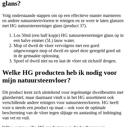
glans?
Volg onderstaande stappen om op een effectieve manier marmeren
en andere natuursteenvloeren te reinigen en ze weer te laten glanzen
met HG natuursteenreiniger glans (product 37).
Los 50ml (een half kopje) HG natuursteenreiniger glans op in
een halve emmer (5L) lauw water.
Mop of dweil de vloer vervolgens met een goed
uitgewrongen mop of dweil en spoel deze geregeld goed uit
in de gemaakte oplossing.
Spoel of dweil niet na en laat de vloer uit zichzelf drogen.
Welke HG producten heb ik nodig voor
mijn natuursteenvloer?
Dit product leent zich uitstekend voor regelmatige dweilbeurten met
glansherstel, maar daarnaast vindt u in het HG assortiment ook
verschillende andere reinigers voor natuursteenvloeren. HG heeft
voor u steeds een product op maat – ook voor de optimale
bescherming van de vloer tegen slijtage en aantasting of indringing
van vet en vuil.