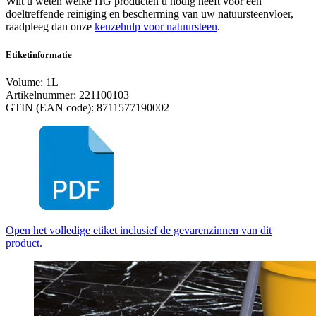
Wilt u weten welke HG producten u nodig heeft voor een
doeltreffende reiniging en bescherming van uw natuursteenvloer,
raadpleeg dan onze
keuzehulp voor natuursteen
.
Etiketinformatie
Volume: 1L
Artikelnummer: 221100103
GTIN (EAN code): 8711577190002
Open het volledige etiket inclusief de gevarenzinnen van dit
product.