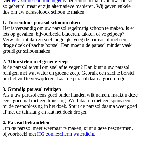
Met
HG zonneschermreiniger
is het schoonmaken van uw parasol
zo gebeurd, maar er zijn alternatieve manieren. Wij geven enkele
tips om uw parasoldoek schoon te maken.
1. Tussendoor parasol schoonmaken
Het is verstandig om uw parasol regelmatig schoon te maken. Is er
iets op gevallen, bijvoorbeeld bladeren, takken of vogelpoep?
Verwijder dit dan zo snel mogelijk. Veeg de parasol af met een
droge doek of zachte borstel. Dan moet u de parasol minder vaak
grondiger schoonmaken.
2. Afborstelen met groene zeep
Is de parasol te vuil om snel af te vegen? Dan kunt u uw parasol
reinigen met wat water en groene zeep. Gebruik een zachte borstel
om het vuil te verwijderen. Laat de parasol daarna goed drogen.
3. Grondig parasol reinigen
Als u uw parasol eens goed onder handen wilt nemen, maakt u deze
eerst goed nat met een tuinslang. Wrijf daarna met een spons een
milde zeepoplossing in het doek. Spuit de parasol daarna weer goed
af met de tuinslang en laat het doek drogen.
4. Parasol behandelen
Om de parasol meer weerbaar te maken, kunt u deze beschermen,
bijvoorbeeld met
HG zonnescherm waterdicht
.