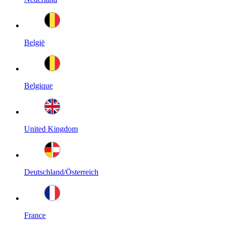
België
Belgique
United Kingdom
Deutschland/Österreich
France